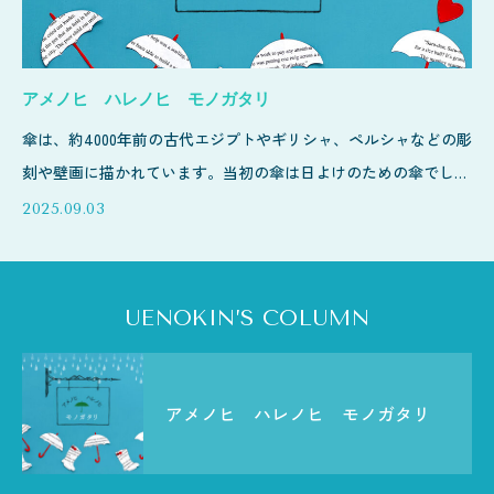
アメノヒ ハレノヒ モノガタリ
傘は、約4000年前の古代エジプトやギリシャ、ペルシャなどの彫
刻や壁画に描かれています。当初の傘は日よけのための傘でし
た。棒
2025.09.03
UENOKIN’S COLUMN
アメノヒ ハレノヒ モノガタリ